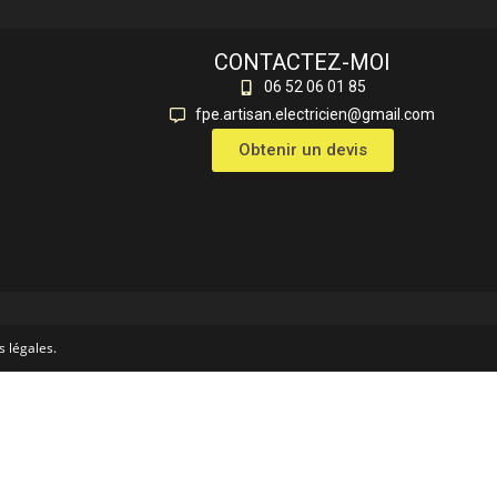
CONTACTEZ-MOI
06 52 06 01 85
fpe.artisan.electricien@gmail.com
Obtenir un devis
s légales
.