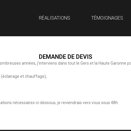
RÉALISATIONS
TÉMOIGNAGES
DEMANDE DE DEVIS
nombreuses années, j’interviens dans tout le Gers et la Haute Garonne po
e (éclairage et chauffage),
tions nécessaires ci-dessous, je reviendrais vers vous sous 48h.