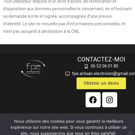
Tout utilisateur dispose d’un droit d’accès, de rectification et
d’opposition aux données personnelles le concernant, en effectuant
sa demande écrite et signée, accompagnée d’une preuve
d’identité. Le site ne recueille pas d’informations personnelles, et
n’est pas assujetti à déclaration à la CNIL.
CONTACTEZ-MOI
06 52 06 01 85
fpe.artisan.electricien@gmail.c
Obtenir un devis
Nous utilisons des cookies pour vous garantir la meilleure
expérience sur notre site web. Si vous continuez à utiliser ce
© Copyright 2024 - Site internet développé par l'
Agence Magpie
Communication
.
Mentions légales
.
site, nous supposerons que vous en êtes satisfait.