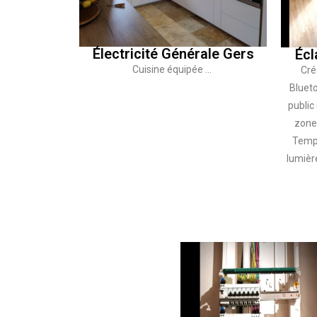
Électricité Générale Gers
Écl
Cuisine équipée …
Cré
Bluet
public 
zone.
Tempé
lumièr