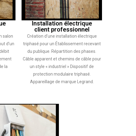
ue
Installation électrique
client professionnel
n salon
Création d’une installation électrique
out d’un
triphasé pour un Établissement recevant
débit
du publique. Répartition des phases.
dement
Câble apparent et chemins de câble pour
e la
un style « industriel » Dispositif de
protection modulaire triphasé.
Appareillage de marque Legrand.