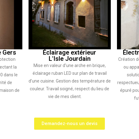
e Gers
Éclairage extérieur
Élect
L'Isle Jourdain
otection
Création d
Mise en valeur d’une arche en brique,
ectant la
ou appar
éclairage ruban LED sur plan de travail
0 dans le
soluti
d’une cuisine. Gestion des température de
rité de
respectueu
couleur. Travail soigné, respect du lieu de
e maison de
épuré pou
vie de mes client.
fu
Demandez-nous un devis